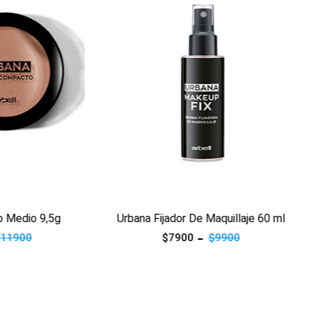
ucto
Ver producto
 Fijador De Maquillaje 60 ml
Urbana Corrector Líquido Cl
$7900
$9900
$5900
$11900