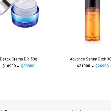
ucto
Ver producto
vance Serum Elixir 30ml
Silver Ampollas x4 3m
$21900
$26900
$9900
$18900