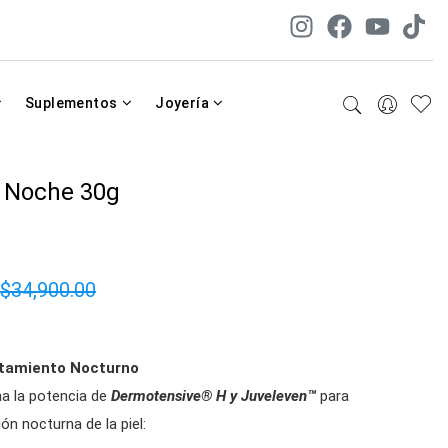
Suplementos
Joyería
a Noche 30g
$34,900.00
atamiento Nocturno
a la potencia de
Dermotensive® H y Juveleven™
para
ón nocturna de la piel: