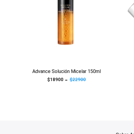
Ver producto
Ver prod
150ml
Detox Crema Día 50g
Ad
$16900
$33900