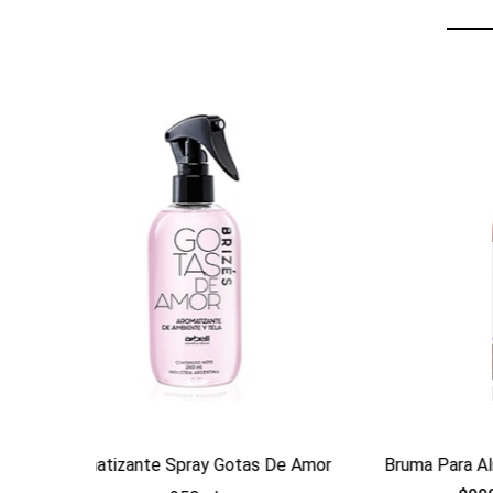
Ver producto
Ver prod
De Amor
Bruma Para Almohada Lavanda 75ml
Aromat