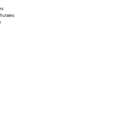
es.
frutales.
.