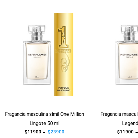
ucto
Ver producto
ia masculina símil One Million
Fragancia masculina símil I
Lingote 50 ml
Legend 50 ml
$11900
$23900
$11900
$23900