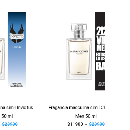
Ver producto
Ver pro
nvictus
Fragancia masculina símil CH 212 Vip
Fraganc
Men 50 ml
$11900
$23900