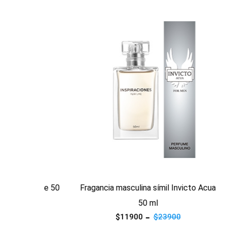
Ver producto
Ver prod
vaje 50
Fragancia masculina símil Invicto Acua
Fraganc
50 ml
$11900
$23900