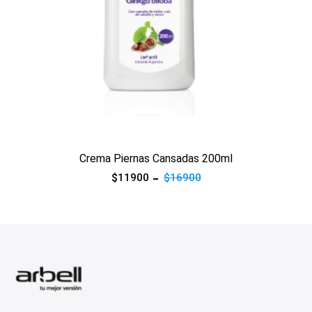
Ver producto
Crema Reparadora Tea Tree 100g
$6900
$18900