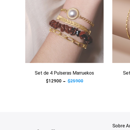
ma
Set de 4 Pulseras Marruekos
Set
$12900
$25900
Sobre Ar