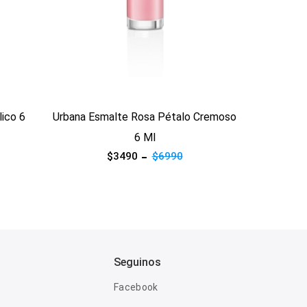
Ver producto
Ver pro
 Cremoso
Urbana Esmalte Multiglitter 6 Ml
Urb
$3490
$6990
Seguinos
Facebook