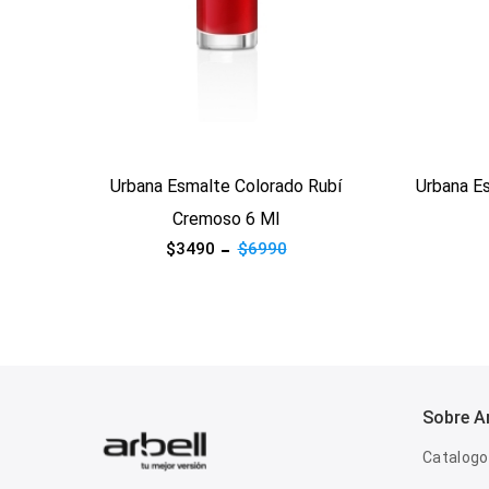
Ver producto
Ver prod
Rubí
Urbana Esmalte Coral Cremoso 6 Ml
Urbana
$3490
$6990
Sobre Ar
Catalogo