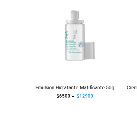
125ml
Emulsion Hidratante Matificante 50g
Crema N
$6500
$12900