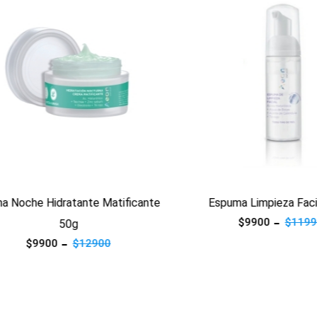
oche Hidratante Matificante
Espuma Limpieza Facial 
$9900
$11990
50g
$9900
$12900