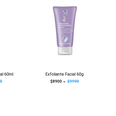
60ml
Exfoliante Facial 60g
Lech
$8900
$9990